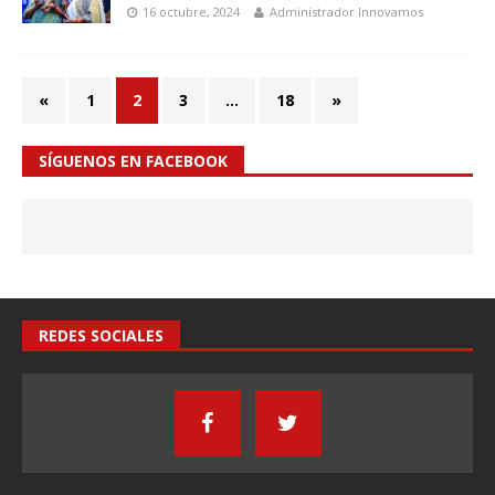
16 octubre, 2024
Administrador Innovamos
«
1
2
3
…
18
»
SÍGUENOS EN FACEBOOK
REDES SOCIALES