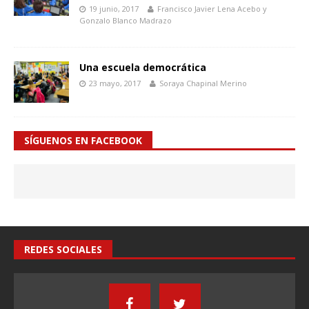
19 junio, 2017
Francisco Javier Lena Acebo y
Gonzalo Blanco Madrazo
Una escuela democrática
23 mayo, 2017
Soraya Chapinal Merino
SÍGUENOS EN FACEBOOK
REDES SOCIALES