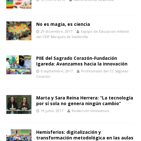
No es magia, es ciencia
29 diciembre, 2017
Equipo de Educación Infantil
del CEIP Marqués de Valdecilla
PIIE del Sagrado Corazón-Fundación
Igareda: Avanzamos hacia la innovación
6 septiembre, 2017
Profesorado del CC Sagrado
Corazón
Marta y Sara Reina Herrera: “La tecnología
por sí sola no genera ningún cambio”
19 junio, 2017
Redacción Innovamos
Hemisferios: digitalización y
transformación metodológica en las aulas