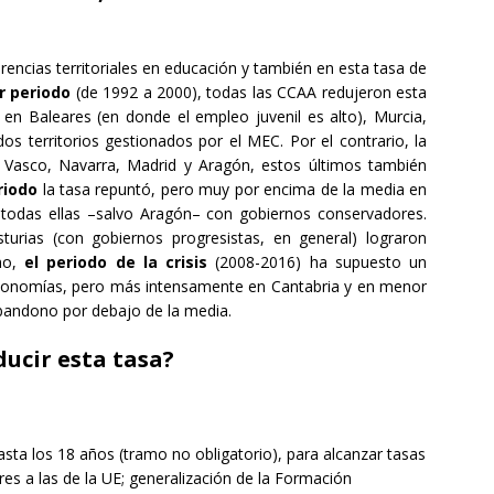
rencias territoriales en educación y también en esta tasa de
r periodo
(de 1992 a 2000), todas las CCAA redujeron esta
n Baleares (en donde el empleo juvenil es alto), Murcia,
os territorios gestionados por el MEC. Por el contrario, la
 Vasco, Navarra, Madrid y Aragón, estos últimos también
riodo
la tasa repuntó, pero muy por encima de la media en
, todas ellas –salvo Aragón– con gobiernos conservadores.
sturias (con gobiernos progresistas, en general) lograron
imo,
el periodo de la crisis
(2008-2016) ha supuesto un
utonomías, pero más intensamente en Cantabria y en menor
bandono por debajo de la media.
ucir esta tasa?
asta los 18 años (tramo no obligatorio), para alcanzar tasas
res a las de la UE; generalización de la Formación