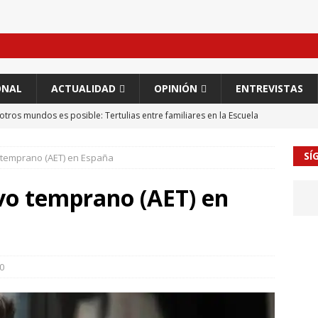
ONAL
ACTUALIDAD
OPINIÓN
ENTREVISTAS
otros mundos es posible: Tertulias entre familiares en la Escuela
iz Castillo
EVIDENCIAS
SÍ
temprano (AET) en España
o del modelo dialógico de convivencia en una escuela rural
o temprano (AET) en
 en tierra, vendimiador en mar” Tributo a Rafael Alberti del
RA
ación sociocultural y educación ético-cívica
CULTURA
0
guayo Llanos
MIL PALABRAS