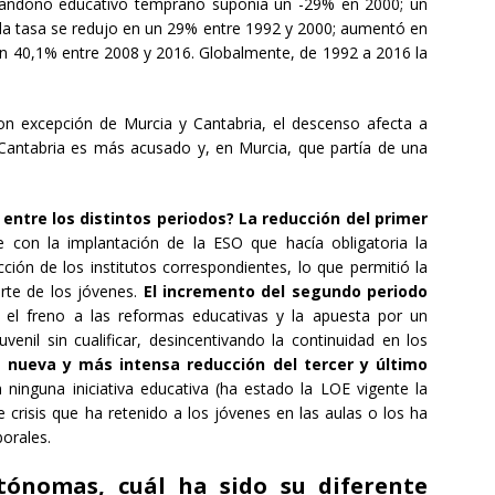
abandono educativo temprano suponía un -29% en 2000; un
 la tasa se redujo en un 29% entre 1992 y 2000; aumentó en
un 40,1% entre 2008 y 2016. Globalmente, de 1992 a 2016 la
on excepción de Murcia y Cantabria, el descenso afecta a
Cantabria es más acusado y, en Murcia, que partía de una
entre los distintos periodos? La reducción del primer
 con la implantación de la ESO que hacía obligatoria la
ción de los institutos correspondientes, lo que permitió la
arte de los jóvenes.
El incremento del segundo periodo
 el freno a las reformas educativas y la apuesta por un
enil sin cualificar, desincentivando la continuidad en los
 nueva y más intensa reducción del tercer y último
inguna iniciativa educativa (ha estado la LOE vigente la
 crisis que ha retenido a los jóvenes en las aulas o los ha
borales.
tónomas, cuál ha sido su diferente