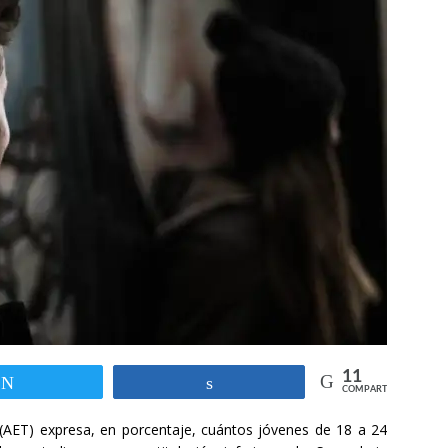
11
Twittear
Compartir
COMPARTIR
AET) expresa, en porcentaje, cuántos jóvenes de 18 a 24