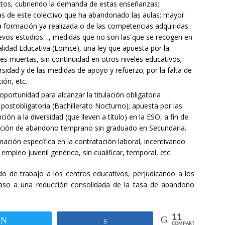
tutos, cubriendo la demanda de estas enseñanzas;
cas de este colectivo que ha abandonado las aulas: mayor
a formación ya realizada o de las competencias adquiridas
nuevos estudios…, medidas que no son las que se recogen en
alidad Educativa (Lomce), una ley que apuesta por la
res muertas, sin continuidad en otros niveles educativos;
ersidad y de las medidas de apoyo y refuerzo; por la falta de
ción, etc.
ortunidad para alcanzar la titulación obligatoria
 postobligatoria (Bachillerato Nocturno); apuesta por las
ón a la diversidad (que lleven a título) en la ESO, a fin de
tuación de abandono temprano sin graduado en Secundaria.
mación específica en la contratación laboral, incentivando
mpleo juvenil genérico, sin cualificar, temporal, etc.
o de trabajo a los centros educativos, perjudicando a los
paso a una reducción consolidada de la tasa de abandono
11
Twittear
Compartir
COMPARTIR