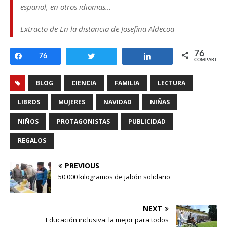
español, en otros idiomas…
Extracto de
En la distancia
de Josefina Aldecoa
76
Compartir
76
Twittear
Compartir
COMPARTIR
BLOG
CIENCIA
FAMILIA
LECTURA
LIBROS
MUJERES
NAVIDAD
NIÑAS
NIÑOS
PROTAGONISTAS
PUBLICIDAD
REGALOS
PREVIOUS
50.000 kilogramos de jabón solidario
NEXT
Educación inclusiva: la mejor para todos