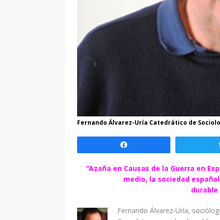
Fernando Álvarez-Uría Catedrático de Sociol
Compartir
“Azaña en Causas de la Guerra en Espa
medio, la sociedad español
durable 
Fernando Álvarez-Uría, sociólogo