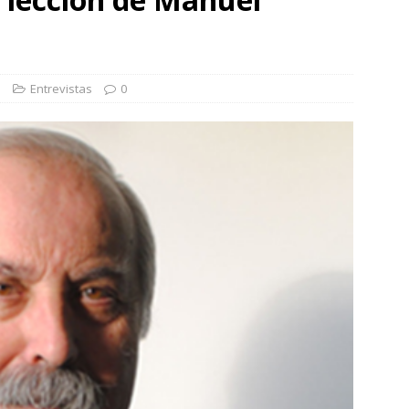
otros mundos es posible: Tertulias entre familiares en la Escuela
uiz Castillo
EVIDENCIAS
s
Entrevistas
0