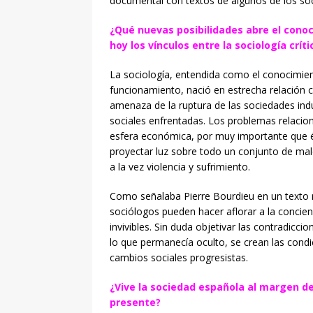
documental con textos de algunos de los so
¿Qué nuevas posibilidades abre el cono
hoy los vínculos entre la sociología crít
La sociología, entendida como el conocimient
funcionamiento, nació en estrecha relación con
amenaza de la ruptura de las sociedades ind
sociales enfrentadas. Los problemas relacio
esfera económica, por muy importante que és
proyectar luz sobre todo un conjunto de ma
a la vez violencia y sufrimiento.
Como señalaba Pierre Bourdieu en un texto r
sociólogos pueden hacer aflorar a la concie
invivibles. Sin duda objetivar las contradicci
lo que permanecía oculto, se crean las cond
cambios sociales progresistas.
¿Vive la sociedad española al margen de
presente?