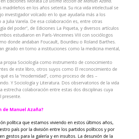
 en Ediciones Morata
La última lección de Manuel Azaña.
s madrileños en los años setenta. Su rica vida intelectual se
ajo investigador volcado en lo que ayudaría más a los
a Julia Varela. De esa colaboración es, entre otras
ogía del poder”, de Ediciones La Piqueta, y diversos artículos
ambos estudiaron en París-Vincennes VIII con sociólogos
rno donde andaban Foucault, Bourdieu o Roland Barthes.
an girado en torno a instituciones como la medicina mental,
l o la propia Sociología como instrumento de conocimiento
antes de este libro, otros suyos como El reconocimiento de
r qué es la “modernidad”, como proceso de des –
o. Y Sociología y Literatura. Dos observatorios de la vida
 la estrecha colaboración entre estas dos disciplinas cuya
l presente.
ón de Manuel Azaña?
ación política que estamos viviendo en estos últimos años,
ro país por la división entre los partidos políticos y por
 gestos para la galería y en insultos. La desunión de la