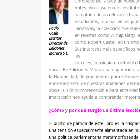
Complutense, acaba de publicar
Antes, dio clase en dos instituto
ha nutrido de un relevante trab
estudiantes, muchas veces junto 
iniciativas, la colección “Geneal
Paulo
Cosín
en revistas como Archipiélago; 
Escritor.
como Robert Castel, en un ento
Director de
Ediciones
Sus intereses más específicos h
Morara S.L.
las
cárceles, la psiquiatría infanti
social. En Ediciones Morata han aparecido, 
la Humanidad, de gran interés para entende
encantamiento de nuestras imágenes del mund
social, un libro imprescindible para entender
interacción nos ayuda a comprender mejor e
¿Cómo y por qué surgió La última lecci
El punto de partida de este libro es la crisp
una tensión especialmente alimentada en nuest
una política parlamentaria metamorfoseada en