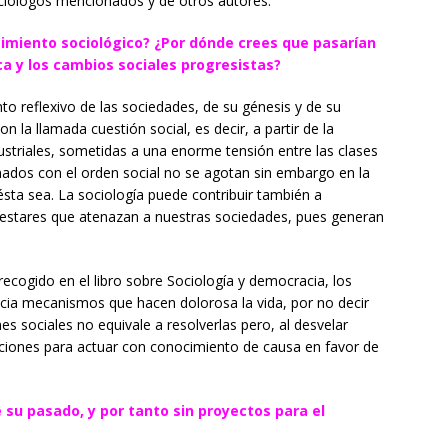
ciólogos mencionados y de otros autores.
cimiento sociológico? ¿Por dónde crees que pasarían
ica y los cambios sociales progresistas?
o reflexivo de las sociedades, de su génesis y de su
 la llamada cuestión social, es decir, a partir de la
ustriales, sometidas a una enorme tensión entre las clases
nados con el orden social no se agotan sin embargo en la
ta sea. La sociología puede contribuir también a
lestares que atenazan a nuestras sociedades, pues generan
ecogido en el libro sobre Sociología y democracia, los
ncia mecanismos que hacen dolorosa la vida, por no decir
ones sociales no equivale a resolverlas pero, al desvelar
iciones para actuar con conocimiento de causa en favor de
 su pasado, y por tanto sin proyectos para el