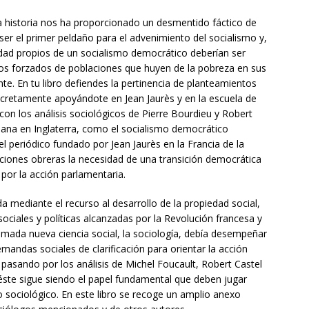
a historia nos ha proporcionado un desmentido fáctico de
a ser el primer peldaño para el advenimiento del socialismo y,
aridad propios de un socialismo democrático deberían ser
os forzados de poblaciones que huyen de la pobreza en sus
nte. En tu libro defiendes la pertinencia de planteamientos
ncretamente apoyándote en Jean Jaurès y en la escuela de
on los análisis sociológicos de Pierre Bourdieu y Robert
iana en Inglaterra, como el socialismo democrático
l periódico fundado por Jean Jaurès en la Francia de la
aciones obreras la necesidad de una transición democrática
 por la acción parlamentaria.
ada mediante el recurso al desarrollo de la propiedad social,
ociales y políticas alcanzadas por la Revolución francesa y
amada nueva ciencia social, la sociología, debía desempeñar
mandas sociales de clarificación para orientar la acción
pasando por los análisis de Michel Foucault, Robert Castel
 éste sigue siendo el papel fundamental que deben jugar
sociológico. En este libro se recoge un amplio anexo