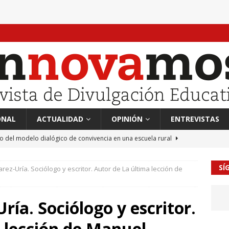
ONAL
ACTUALIDAD
OPINIÓN
ENTREVISTAS
to del modelo dialógico de convivencia en una escuela rural
SÍ
rez-Uría. Sociólogo y escritor. Autor de La última lección de
 en tierra, vendimiador en mar” Tributo a Rafael Alberti del
RA
ría. Sociólogo y escritor.
mación sociocultural y educación ético-cívica
CULTURA
 lección de Manuel
guayo Llanos
MIL PALABRAS