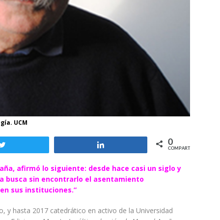
ogía. UCM
0
Twittear
Compartir
COMPARTIR
ña, afirmó lo siguiente: desde hace casi un siglo y
a busca sin encontrarlo el asentamiento
en sus instituciones.”
, y hasta 2017 catedrático en activo de la Universidad