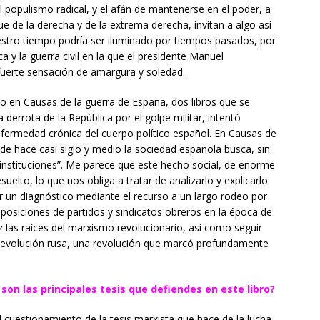
el populismo radical, y el afán de mantenerse en el poder, a
ue de la derecha y de la extrema derecha, invitan a algo así
stro tiempo podría ser iluminado por tiempos pasados, por
 y la guerra civil en la que el presidente Manuel
uerte sensación de amargura y soledad.
o en Causas de la guerra de España, dos libros que se
a derrota de la República por el golpe militar, intentó
fermedad crónica del cuerpo político español. En Causas de
sde hace casi siglo y medio la sociedad española busca, sin
 instituciones”. Me parece que este hecho social, de enorme
suelto, lo que nos obliga a tratar de analizarlo y explicarlo
ar un diagnóstico mediante el recurso a un largo rodeo por
 posiciones de partidos y sindicatos obreros en la época de
luz las raíces del marxismo revolucionario, así como seguir
a Revolución rusa, una revolución que marcó profundamente
 son las principales tesis que defiendes en este libro?
l cuestionamiento de la tesis marxista que hace de la lucha