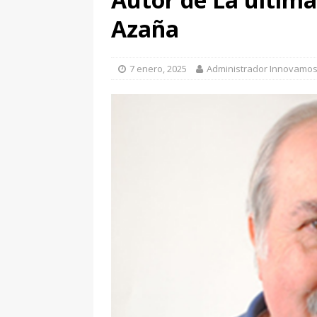
[ 7 enero, 2025 ]
Imaginar 
Azaña
Primaria Prof. Heliodoro R
7 enero, 2025
Administrador Innovamo