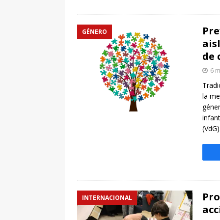
Pre
GÉNERO
ais
de 
6 m
Tradi
la me
géner
infan
(VdG)
Pro
INTERNACIONAL
acc