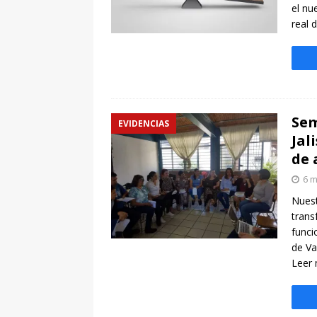
el nu
real 
Sem
EVIDENCIAS
Jal
de 
6 m
Nuest
trans
funci
de Va
Leer