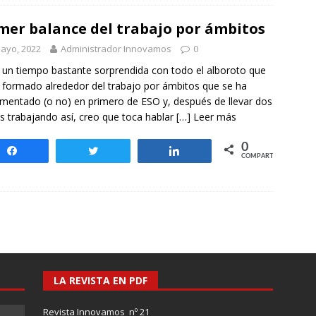
mer balance del trabajo por ámbitos
ayo, 2022
Administrador Innovamos
0
 un tiempo bastante sorprendida con todo el alboroto que
 formado alrededor del trabajo por ámbitos que se ha
mentado (o no) en primero de ESO y, después de llevar dos
s trabajando así, creo que toca hablar
[…] Leer más
0
Compartir
Twittear
Compartir
COMPARTIR
LA REVISTA EN PDF
Revista Innovamos nº 21