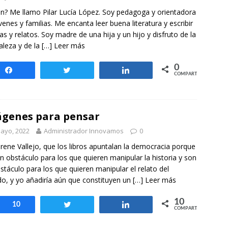
otros mundos es posible: Tertulias entre familiares en la Escuela
n? Me llamo Pilar Lucía López. Soy pedagoga y orientadora
uiz Castillo
EVIDENCIAS
venes y familias. Me encanta leer buena literatura y escribir
as y relatos. Soy madre de una hija y un hijo y disfruto de la
aleza y de la
[…] Leer más
0
Compartir
Twittear
Compartir
COMPARTIR
genes para pensar
ayo, 2022
Administrador Innovamos
0
Irene Vallejo, que los libros apuntalan la democracia porque
n obstáculo para los que quieren manipular la historia y son
stáculo para los que quieren manipular el relato del
o, y yo añadiría aún que constituyen un
[…] Leer más
10
Compartir
10
Twittear
Compartir
COMPARTIR