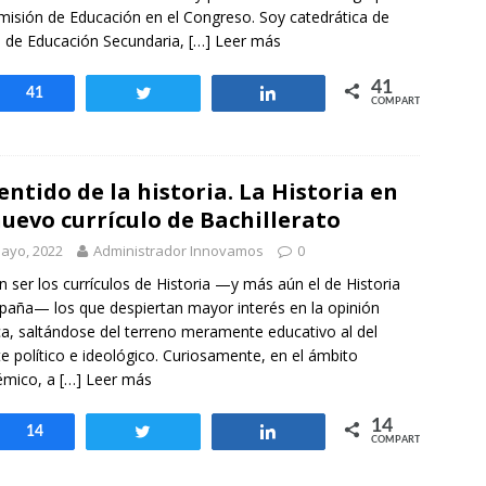
misión de Educación en el Congreso. Soy catedrática de
s de Educación Secundaria,
[…] Leer más
41
Compartir
41
Twittear
Compartir
COMPARTIR
sentido de la historia. La Historia en
nuevo currículo de Bachillerato
ayo, 2022
Administrador Innovamos
0
n ser los currículos de Historia —y más aún el de Historia
paña— los que despiertan mayor interés en la opinión
ca, saltándose del terreno meramente educativo al del
e político e ideológico. Curiosamente, en el ámbito
émico, a
[…] Leer más
14
Compartir
14
Twittear
Compartir
COMPARTIR