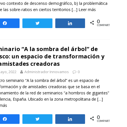
evo contexto de descenso demográfico, b) la problemática
de las sobre-ratios en ciertos territorios
[…] Leer más
0
Compartir
Twittear
Compartir
COMPARTIR
inario “A la sombra del árbol” de
isco: un espacio de transformación y
amistades creadoras
ayo, 2022
Administrador Innovamos
0
ro seminario “A la sombra del árbol” es un espacio de
formación y de amistades creadoras que se basa en el
onamiento de la red de seminarios “a hombros de gigantes”
lencia, España. Ubicado en la zona metropolitana de
[…]
 más
0
Compartir
Twittear
Compartir
COMPARTIR