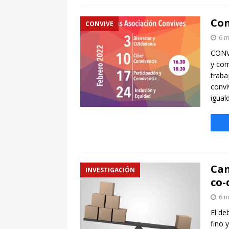
Con
CONVIVE
6 m
CONVI
y com
traba
convi
igual
Cam
INVESTIGACIÓN
co-
6 m
El de
fino 