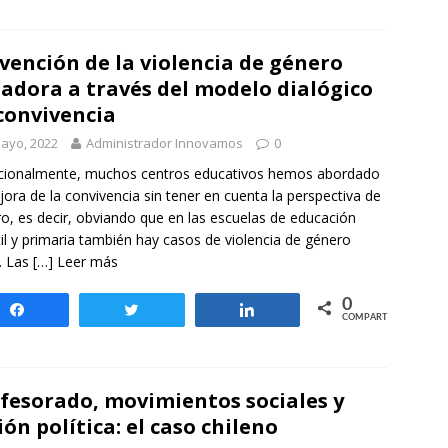
vención de la violencia de género
ladora a través del modelo dialógico
convivencia
ayo, 2022
Administrador Innovamos
0
cionalmente, muchos centros educativos hemos abordado
jora de la convivencia sin tener en cuenta la perspectiva de
o, es decir, obviando que en las escuelas de educación
til y primaria también hay casos de violencia de género
. Las
[…] Leer más
0
Compartir
Twittear
Compartir
COMPARTIR
fesorado, movimientos sociales y
ión política: el caso chileno