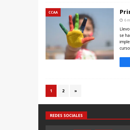
Pri
CCAA
6 m
Llevo
se ha
imple
curso
1
2
»
REDES SOCIALES