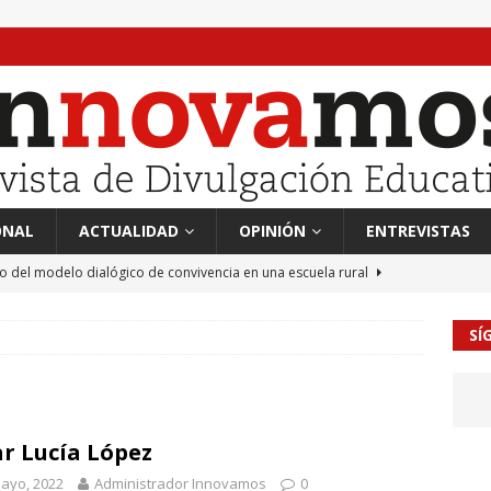
ONAL
ACTUALIDAD
OPINIÓN
ENTREVISTAS
to del modelo dialógico de convivencia en una escuela rural
SÍ
 en tierra, vendimiador en mar” Tributo a Rafael Alberti del
RA
mación sociocultural y educación ético-cívica
CULTURA
ar Lucía López
guayo Llanos
MIL PALABRAS
ayo, 2022
Administrador Innovamos
0