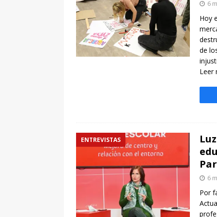
6 m
Hoy e
merca
destr
de lo
injus
Leer
Luz
ENTREVISTAS
edu
Par
6 m
Por f
Actua
profe