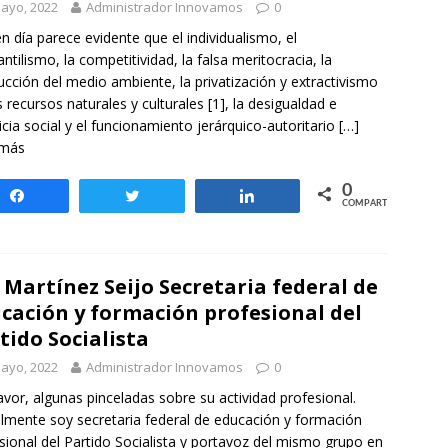
ayo, 2022
Administrador Innovamos
0
n día parece evidente que el individualismo, el
ntilismo, la competitividad, la falsa meritocracia, la
ucción del medio ambiente, la privatización y extractivismo
s recursos naturales y culturales [1], la desigualdad e
ticia social y el funcionamiento jerárquico-autoritario
[…]
 más
0
Compartir
Twittear
Compartir
COMPARTIR
 Martínez Seijo Secretaria federal de
cación y formación profesional del
tido Socialista
ayo, 2022
Administrador Innovamos
0
avor, algunas pinceladas sobre su actividad profesional.
lmente soy secretaria federal de educación y formación
sional del Partido Socialista y portavoz del mismo grupo en