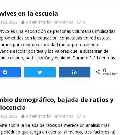
vives en la escuela
ayo, 2022
Administrador Innovamos
0
VES es una Asociación de personas voluntarias implicadas
prometidas con la educación; conectadas en red estatal,
jamos por crear una sociedad mejor promoviendo
vencia escolar positiva y los valores que la sustentan de
dad, cuidado, participación y equidad. Durante
[…] Leer más
0
Compartir
Twittear
Compartir
COMPARTIR
bio demográfico, bajada de ratios y
docencia
ayo, 2022
Administrador Innovamos
0
bate sobre la bajada de ratios se merece un análisis más
y poliédrico que tenga en cuenta, al menos, tres factores: a)