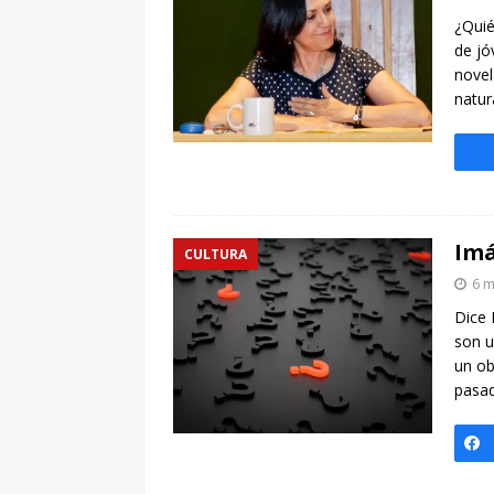
[ 7 enero, 2025 ]
Imaginar 
¿Quié
Primaria Prof. Heliodoro R
de jó
novel
natur
Imá
CULTURA
6 m
Dice 
son u
un ob
pasad