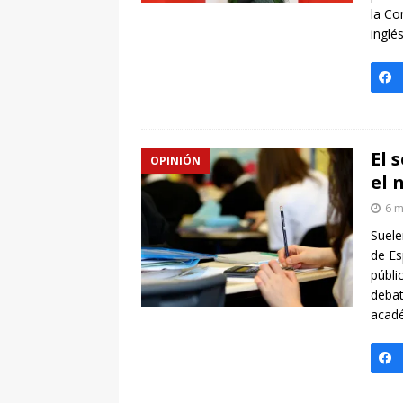
la Co
inglé
El 
OPINIÓN
el 
6 m
Suele
de Es
públi
debat
acad