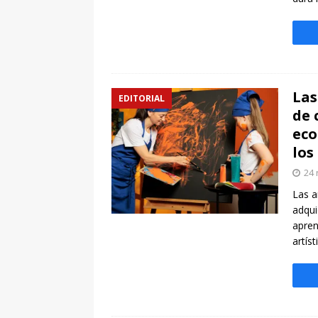
Las
EDITORIAL
de 
eco
los
24 
Las a
adqui
apren
artís