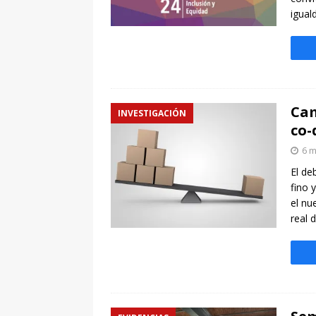
igual
Cam
INVESTIGACIÓN
co-
6 m
El de
fino 
el nu
real 