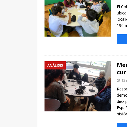
[ 7 enero, 2025 ]
Imaginar 
El Co
Primaria Prof. Heliodoro R
ubica
local
190 a
Mem
ANÁLISIS
cur
13 
Respe
democ
diez 
Españ
histó