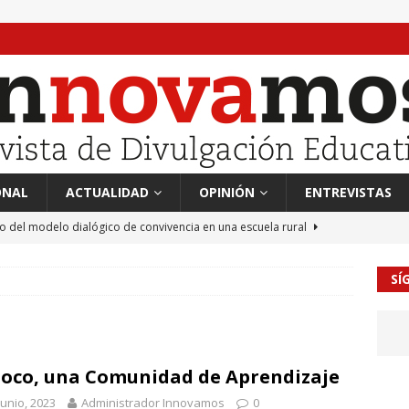
ONAL
ACTUALIDAD
OPINIÓN
ENTREVISTAS
to del modelo dialógico de convivencia en una escuela rural
SÍ
 en tierra, vendimiador en mar” Tributo a Rafael Alberti del
RA
mación sociocultural y educación ético-cívica
CULTURA
Boco, una Comunidad de Aprendizaje
guayo Llanos
MIL PALABRAS
junio, 2023
Administrador Innovamos
0