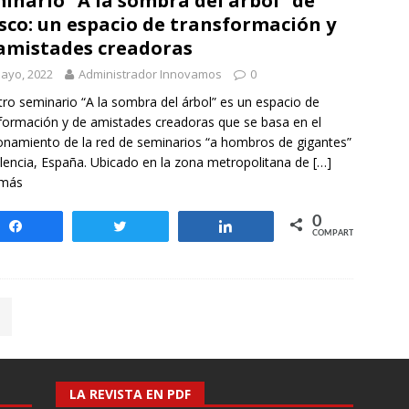
inario “A la sombra del árbol” de
isco: un espacio de transformación y
amistades creadoras
ayo, 2022
Administrador Innovamos
0
ro seminario “A la sombra del árbol” es un espacio de
formación y de amistades creadoras que se basa en el
onamiento de la red de seminarios “a hombros de gigantes”
lencia, España. Ubicado en la zona metropolitana de
[…]
 más
0
Compartir
Twittear
Compartir
COMPARTIR
LA REVISTA EN PDF