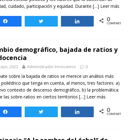
dad, cuidado, participación y equidad. Durante
[…] Leer más
0
Compartir
Twittear
Compartir
COMPARTIR
bio demográfico, bajada de ratios y
docencia
ayo, 2022
Administrador Innovamos
0
bate sobre la bajada de ratios se merece un análisis más
y poliédrico que tenga en cuenta, al menos, tres factores: a)
evo contexto de descenso demográfico, b) la problemática
de las sobre-ratios en ciertos territorios
[…] Leer más
0
Compartir
Twittear
Compartir
COMPARTIR