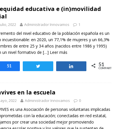
)equidad educativa e (in)movilidad
ial
julio, 2022
Administrador Innovamos
1
cremento del nivel educativo de la población española es un
 incuestionable: en 2020, un 77,1% de mujeres y un 66,3%
mbres de entre 25 y 34 años (naci­dos entre 1986 y 1995)
n un nivel formativo de
[…] Leer más
51
Compartir
51
Twittear
Compartir
COMPARTIR
vives en la escuela
ayo, 2022
Administrador Innovamos
0
VES es una Asociación de personas voluntarias implicadas
prometidas con la educación; conectadas en red estatal,
jamos por crear una sociedad mejor promoviendo
vencia escolar positiva y los valores que la sustentan de