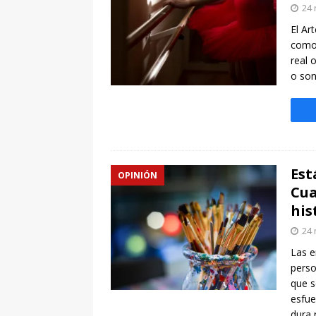
24 
El Ar
como 
real 
o son
Est
OPINIÓN
Cua
his
24 
Las e
perso
que s
esfue
dura 