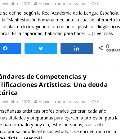
noviembre, 2022
Administrador Innovamos
0
te se define, según la Real Academia de la Lengua Española,
la “Manifestación humana mediante la cual se interpreta lo
o se plasma lo imaginado con recursos plásticos, lingüísticos
oros. Es la capacidad, habilidad para hacer
[…] Leer más
0
Compartir
Twittear
Compartir
COMPARTIR
ándares de Competencias y
lificaciones Artísticas: Una deuda
tórica
noviembre, 2022
Administrador Innovamos
0
nseñanzas artísticas profesionales generan cada año
nas tituladas y preparadas para ejercer la profesión para la
e han formado y hoy día, estas personas, tras tanto
rzo por sacar adelante sus estudios, se encuentran con la
rea­lidad
[…] Leer más