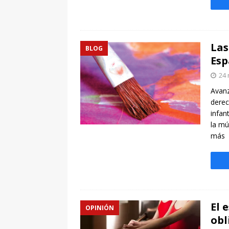
Las
BLOG
Esp
24 
Avanz
derec
infan
la mú
más
El 
OPINIÓN
obl