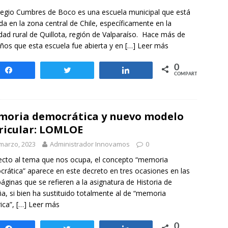
otros mundos es posible: Tertulias entre familiares en la Escuela
legio Cumbres de Boco es una escuela municipal que está
uiz Castillo
EVIDENCIAS
da en la zona central de Chile, específicamente en la
idad rural de Quillota, región de Valparaíso. Hace más de
ños que esta escuela fue abierta y en
[…] Leer más
0
Compartir
Twittear
Compartir
COMPARTIR
oria democrática y nuevo modelo
ricular: LOMLOE
marzo, 2023
Administrador Innovamos
0
cto al tema que nos ocupa, el concepto “memoria
rática” aparece en este decreto en tres ocasiones en las
páginas que se refieren a la asignatura de Historia de
a, si bien ha sustituido totalmente al de “memoria
rica”,
[…] Leer más
0