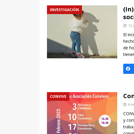
(In
INVESTIGACIÓN
soc
12 
El in
hecho
de ho
tiene
Con
CONVIVE
6 m
CONVI
y com
traba
convi