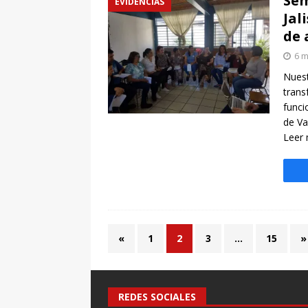
Sem
EVIDENCIAS
Jal
de 
6 m
Nuest
trans
funci
de Va
Leer
«
1
2
3
…
15
»
REDES SOCIALES